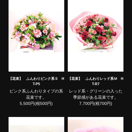
【花束】 ふんわりピンク系Ｓ H
【花束】 ふんわりレッド系Ｍ H
T-P5
T-R7
ピンク系ふんわりタイプの系
レッド系・グリーンの入った
花束です。
季節感がある花束です。
5,500円(税500円)
7,700円(税700円)