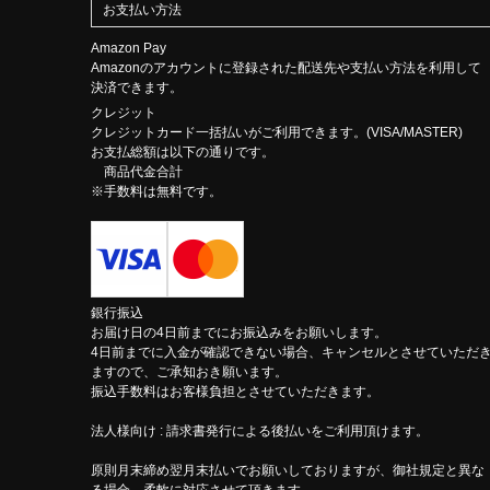
お支払い方法
Amazon Pay
Amazonのアカウントに登録された配送先や支払い方法を利用して
決済できます。
クレジット
クレジットカード一括払いがご利用できます。(VISA/MASTER)
お支払総額は以下の通りです。
商品代金合計
※手数料は無料です。
銀行振込
お届け日の4日前までにお振込みをお願いします。
4日前までに入金が確認できない場合、キャンセルとさせていただ
ますので、ご承知おき願います。
振込手数料はお客様負担とさせていただきます。
法人様向け : 請求書発行による後払いをご利用頂けます。
原則月末締め翌月末払いでお願いしておりますが、御社規定と異な
る場合、柔軟に対応させて頂きます。